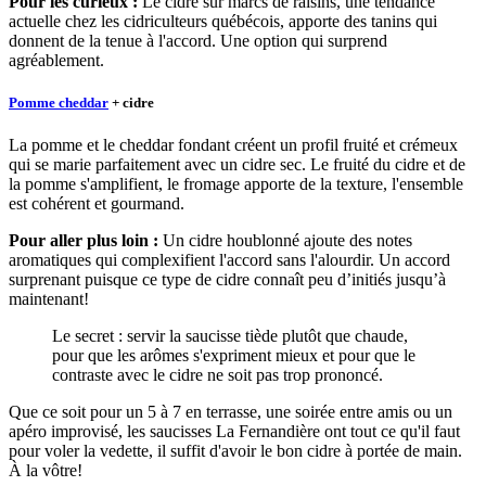
Pour les curieux :
Le cidre sur marcs de raisins, une tendance
actuelle chez les cidriculteurs québécois, apporte des tanins qui
donnent de la tenue à l'accord. Une option qui surprend
agréablement.
Pomme cheddar
+ cidre
La pomme et le cheddar fondant créent un profil fruité et crémeux
qui se marie parfaitement avec un cidre sec. Le fruité du cidre et de
la pomme s'amplifient, le fromage apporte de la texture, l'ensemble
est cohérent et gourmand.
Pour aller plus loin :
Un cidre houblonné ajoute des notes
aromatiques qui complexifient l'accord sans l'alourdir. Un accord
surprenant puisque ce type de cidre connaît peu d’initiés jusqu’à
maintenant!
Le secret : servir la saucisse tiède plutôt que chaude,
pour que les arômes s'expriment mieux et pour que le
contraste avec le cidre ne soit pas trop prononcé.
Que ce soit pour un 5 à 7 en terrasse, une soirée entre amis ou un
apéro improvisé, les saucisses La Fernandière ont tout ce qu'il faut
pour voler la vedette, il suffit d'avoir le bon cidre à portée de main.
À la vôtre!