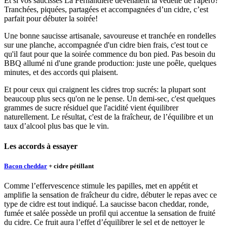
Et si vos saucisses La Fernandière devenaient la vedette de l'apéro?
Tranchées, piquées, partagées et accompagnées d’un cidre, c’est
parfait pour débuter la soirée!
Une bonne saucisse artisanale, savoureuse et tranchée en rondelles
sur une planche, accompagnée d'un cidre bien frais, c'est tout ce
qu'il faut pour que la soirée commence du bon pied. Pas besoin du
BBQ allumé ni d'une grande production: juste une poêle, quelques
minutes, et des accords qui plaisent.
Et pour ceux qui craignent les cidres trop sucrés: la plupart sont
beaucoup plus secs qu'on ne le pense. Un demi-sec, c'est quelques
grammes de sucre résiduel que l'acidité vient équilibrer
naturellement. Le résultat, c'est de la fraîcheur, de l’équilibre et un
taux d’alcool plus bas que le vin.
Les accords à essayer
Bacon cheddar
+ cidre pétillant
Comme l’effervescence stimule les papilles, met en appétit et
amplifie la sensation de fraîcheur du cidre, débuter le repas avec ce
type de cidre est tout indiqué. La saucisse bacon cheddar, ronde,
fumée et salée possède un profil qui accentue la sensation de fruité
du cidre. Ce fruit aura l’effet d’équilibrer le sel et de nettoyer le