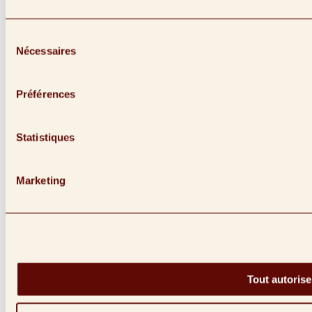
Lien vers facebook (Ouvre dans une nouvelle fenêtre)
Sélection
Nécessaires
du
consentement
Préférences
Statistiques
Marketing
Tout autorise
Lien vers instagram (Ouvre dans une nouvelle fenêtre)